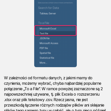
W zależności od formatu danych, z jakimi mamy do
czynienia, możemy wybrać, chyba najbardziej popularne
połączenie „To a File”. W ramce powyżej zaznaczone są 2
najpowszechniej używane, tj. plik Excela o rozszerzeniu
.xlsx oraz plik tekstowy .csv. Rzecz jasna, nie jest
przeszkodą łączenie różnych rodzajów plików ani sklejanie
plików tego samego typu w całość, ale o tym nieco później!