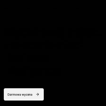
Wyceń swój projekt
z ekspertami od
Business
Intelligence.
Darmowa wycena