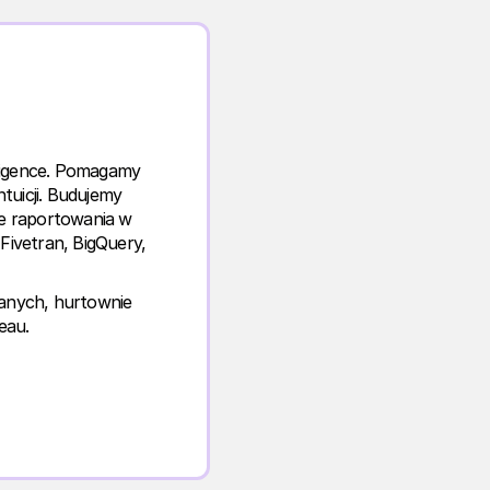
elligence. Pomagamy
tuicji. Budujemy
e raportowania w
Fivetran, BigQuery,
danych, hurtownie
eau.