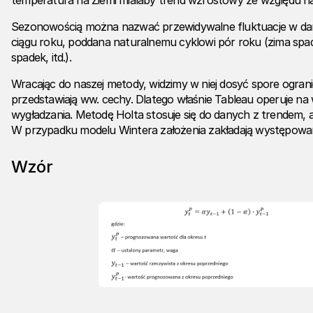
temperatura na Ziemi miałaby trend wzrostowy ze względu na 
Sezonowością można nazwać przewidywalne fluktuacje w da
ciągu roku, poddana naturalnemu cyklowi pór roku (zima spad
spadek, itd.).
Wracając do naszej metody, widzimy w niej dosyć spore ogran
przedstawiają ww. cechy. Dlatego właśnie Tableau operuje 
wygładzania. Metodę Holta stosuje się do danych z trendem, 
W przypadku modelu Wintera założenia zakładają występowani
Wzór