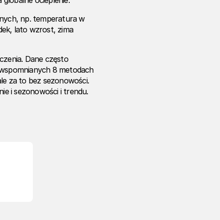
globalne ocieplenie.
nych, np. temperatura w
ek, lato wzrost, zima
iczenia. Dane często
na wspomnianych 8 metodach
ale za to bez sezonowości.
e i sezonowości i trendu.