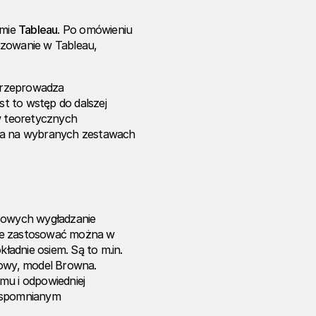
amie
Tableau
. Po omówieniu
ozowanie w Tableau,
 przeprowadza
t to wstęp do dalszej
ów teoretycznych
cia na wybranych zestawach
sowych wygładzanie
akie zastosować można w
adnie osiem. Są to m.in.
wowy, model Browna.
mu i odpowiedniej
 wspomnianym