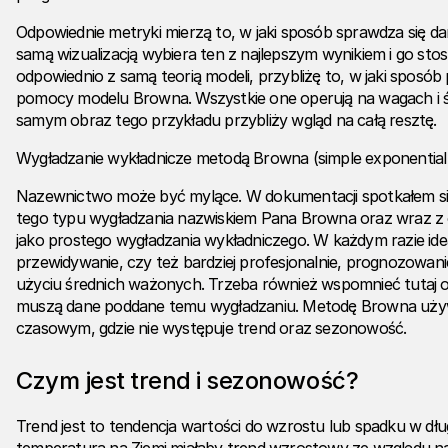
Odpowiednie metryki mierzą to, w jaki sposób sprawdza się d
samą wizualizacją wybiera ten z najlepszym wynikiem i go stos
odpowiednio z samą teorią modeli, przybliżę to, w jaki sposób
pomocy modelu Browna. Wszystkie one operują na wagach i ś
samym obraz tego przykładu przybliży wgląd na całą resztę.
Wygładzanie wykładnicze metodą Browna (simple exponential
Nazewnictwo może być mylące. W dokumentacji spotkałem si
tego typu wygładzania nazwiskiem Pana Browna oraz wraz z 
jako prostego wygładzania wykładniczego. W każdym razie ideą
przewidywanie, czy też bardziej profesjonalnie, prognozowani
użyciu średnich ważonych. Trzeba również wspomnieć tutaj o 
muszą dane poddane temu wygładzaniu. Metodę Browna używ
czasowym, gdzie nie występuje trend oraz sezonowość.
Czym jest trend i sezonowość?
Trend jest to tendencja wartości do wzrostu lub spadku w dług