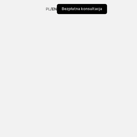
Bezpłatna konsultacja
PL
/
EN