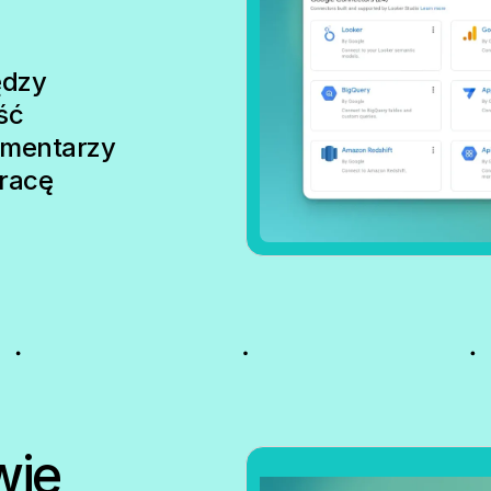
ędzy
ść
komentarzy
pracę
wie