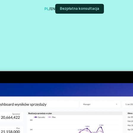
Bezpłatna konsultacja
PL
/
EN