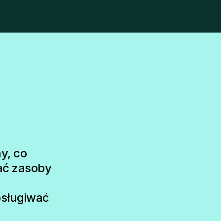
y, co
ać zasoby
bsługiwać