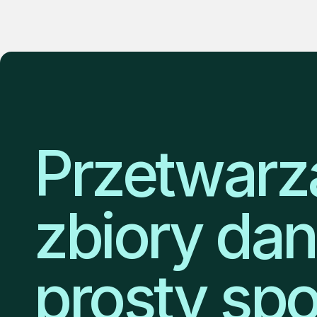
Przetwarz
zbiory da
prosty sp