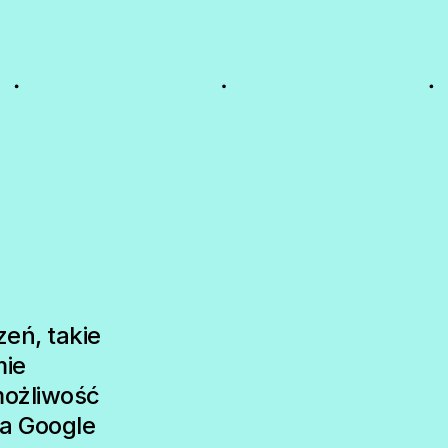
eń, takie
mie
możliwość
ia Google