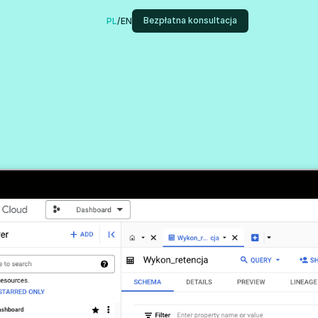
Bezpłatna konsultacja
PL
/
EN