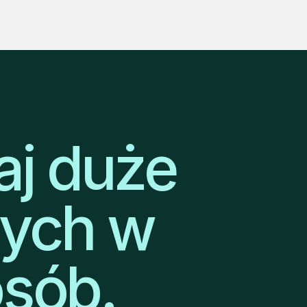
aj duże
nych w
osób.