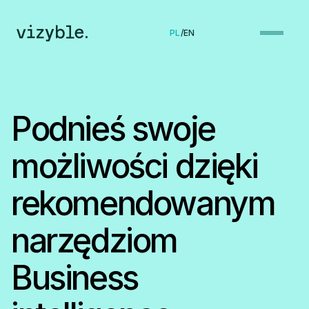
PL
/
EN
Podnieś swoje
możliwości dzięki
rekomendo­wanym
narzędziom
Business