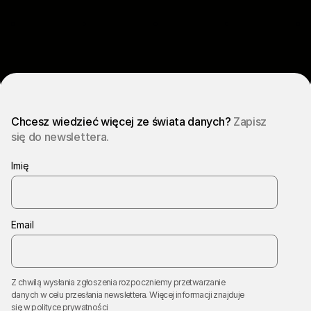
Chcesz wiedzieć więcej ze świata danych?
Zapisz
się do newslettera.
Imię
Email
Z chwilą wysłania zgłoszenia rozpoczniemy przetwarzanie
danych w celu przesłania newslettera. Więcej informacji znajduje
się w
polityce prywatności