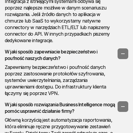
Integracja z istniejącymi systemami odbywa się
poprzez najlepsze możliwe w danym scenariuszu
rozwiązania. Jeśli źródło danych to aplikacja w
chmurze lub SaaS to wykorzystamy natywne
connectory w narzędziach ETL/ELT lub napiszemy
connector do API. W innych przypadkach piszemy
dedykowane integracje.
W jaki sposób zapewniacie bezpieczeństwo i
poufność naszych danych?
Zapewniamy bezpieczeństwo i poufność danych
poprzez zastosowanie protokołów szyfrowania,
systemów uwierzytelniania, zarządzania
uprawnieniami dostępu. Do infrastruktury klienta
łączymy się poprzez VPN.
W jaki sposób rozwiązania Business Intelligence mogą
pomóc usprawnić działanie firmy?
Główną korzyścią jest automatyzacja raportowania,
która eliminuje ręczne przygotowywanie zestawień
w Excelu. Dzięki temu Twój zespół odzyskuje czas, a