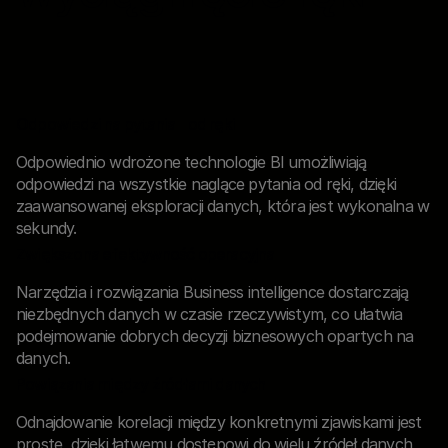
Odpowiedzi na pytania od ręki
Odpowiednio wdrożone technologie BI umożliwiają
odpowiedzi na wszystkie naglące pytania od ręki, dzięki
zaawansowanej eksploracji danych, która jest wykonalna w
sekundy.
Zwiększona efektywność operacyjna
Narzędzia i rozwiązania Business intelligence dostarczają
niezbędnych danych w czasie rzeczywistym, co ułatwia
podejmowanie dobrych decyzji biznesowych opartych na
danych.
Powiązania między źródłami danych
Odnajdowanie korelacji między konkretnymi zjawiskami jest
proste, dzięki łatwemu dostępowi do wielu źródeł danych