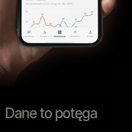
Dane to potęga
na
wyciągnięcie ręki