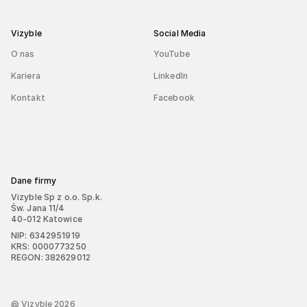
Vizyble
Social Media
O nas
YouTube
Kariera
LinkedIn
Kontakt
Facebook
Dane firmy
Vizyble Sp z o.o. Sp.k.
Św. Jana 11/4
40-012 Katowice
NIP: 6342951919
KRS: 0000773250
REGON: 382629012
@ Vizyble
2026