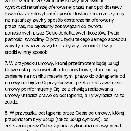
zastrzeżeniem, że zwracamy koszty przesyłki do
wysokości najtańszej oferowanej przez nas opcji dostawy
towarów. Jeżeli wybrałeś sposób dostarczenia rzeczy inny
niż najtańszy zwykły sposób dostarczenia oferowany
przez nas, nie będziemy zobowiązani do zwrotu
poniesionych przez Ciebie dodatkowych kosztów. Twoje
płatności zwrócimy Ci przy użyciu takiego samego sposobu
zapłaty, chyba że zażądasz, abyśmy zwrócili Ci Twoje
środki w inny sposób.
7. W przypadku umowy, której przedmiotem będą usługi
(także usługi cyfrowe) albo treści cyfrowe, które nie są
zapisane na nośniku materialnym, prawo do odstąpienia od
umowy nie będzie Ci przysługiwać, jeżeli przed zawarciem
umowy poinformujemy Cię, że z chwilą zrealizowania
umowy utracisz prawo do odstąpienia, a Ty wyrazisz na to
zgodę.
8. W przypadku odstąpienia przez Ciebie od umowy, której
przedmiotem były usługi (także usługi cyfrowe), po
zgłoszeniu przez Ciebie żądania wykonania umowy przed