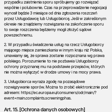
przypadku zaistnienia sporu spróbujemy go rozwiązać
wspólnie i polubownie. Czas na przeprowadzenie negocjacji
wynosił będzie 3 miesiące od dnia zgłoszenia roszczeń
przez Usługodawcę lub Usługobiorcę. Jeśli w zakreślonym
okresie nie znajdziemy rozwiązania na zakończenie sporu
to swoje roszczenia będziemy mogli złożyć sądowi
powszechnemu.
2. W przypadku świadczenia usług na rzecz Usługobiorcy
mającego miejsce zamieszkania w innym kraju niż Polska,
umawiamy się, że sprawa zostanie rozpoznana wg prawa
polskiego. Porozumienie to nie pozbawia Usługobiorcy
ochrony przyznanej mu na podstawie przepisów, których
nie można wyłączyć w drodze umowy i na mocy prawa.
3. Usługobiorca wyraża zgodę na pozasądowe
rozwiązywanie sporów. Można to zrobić elektronicznie pod
adresem:
https://ec.europa.eu/consumers/odr/main/?
event=main.complaints.screeningphas.
Art. 15. [Ochrona danych osobowych]