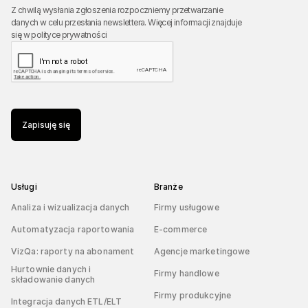
Z chwilą wysłania zgłoszenia rozpoczniemy przetwarzanie
danych w celu przesłania newslettera. Więcej informacji znajduje
się w
polityce prywatności
Zapisuję się
Usługi
Branże
Analiza i wizualizacja danych
Firmy usługowe
Automatyzacja raportowania
E-commerce
VizQa: raporty na abonament
Agencje marketingowe
Hurtownie danych i
Firmy handlowe
składowanie danych
Firmy produkcyjne
Integracja danych ETL/ELT