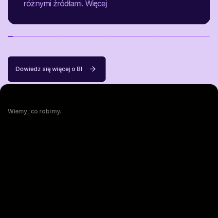
różnymi źródłami.
Więcej
Dowiedz się więcej o BI
Wiemy, co robimy.
Jesteśmy specjalistami w
swojej dziedzinie, ale nie to
nas wyróżnia. Stawiamy na
pełną personalizację i
dopasowanie usług do