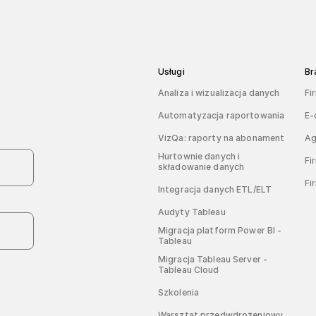
Usługi
Br
Analiza i wizualizacja danych
Fi
Automatyzacja raportowania
E-
VizQa: raporty na abonament
Ag
Hurtownie danych i
Fi
składowanie danych
Fi
Integracja danych ETL/ELT
Audyty Tableau
Migracja platform Power BI -
Tableau
Migracja Tableau Server -
Tableau Cloud
Szkolenia
Warsztat przedwdrożeniowy