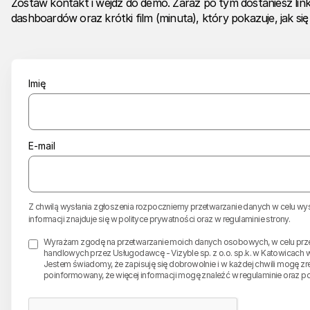
Zostaw kontakt i wejdź do demo. Zaraz po tym dostaniesz lin
dashboardów oraz krótki film (minuta), który pokazuje, jak si
Imię
E-mail
Z chwilą wysłania zgłoszenia rozpoczniemy przetwarzanie danych w celu wy
informacji znajduje się w
polityce prywatności
oraz w
regulaminie strony
.
Wyrażam zgodę na przetwarzanie moich danych osobowych, w celu przes
handlowych przez Usługodawcę - Vizyble sp. z o.o. sp.k. w Katowicach w
Jestem świadomy, że zapisuję się dobrowolnie i w każdej chwili mogę 
poinformowany, że więcej informacji mogę znaleźć w regulaminie oraz po