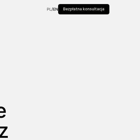
Bezpłatna konsultacja
PL
/
EN
e
z