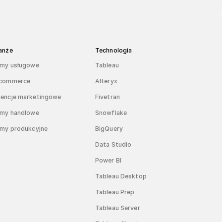
anże
Technologia
rmy usługowe
Tableau
commerce
Alteryx
encje marketingowe
Fivetran
rmy handlowe
Snowflake
rmy produkcyjne
BigQuery
Data Studio
Power BI
Tableau Desktop
Tableau Prep
Tableau Server