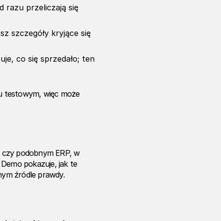
d razu przeliczają się
z szczegóły kryjące się
je, co się sprzedało; ten
u testowym, więc może
5 czy podobnym ERP, w
 Demo pokazuje, jak te
dnym źródle prawdy.