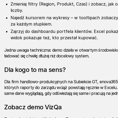
Zmieniaj filtry (Region, Produkt, Czas) i zobacz, jak o
liczby.
Najedź kursorem na wykresy – w tooltipach zobaczys
za każdym słupkiem.
Zajrzyj do dashboardu portfela klientów. Excel pokazu
widok pokazuje też, kto przestał kupować.
Jedna uwaga techniczna: demo działa w otwartym środowisk
ładować się chwilę dłużej niż docelowy system.
Dla kogo to ma sens?
Dla firm handlowo-produkcyjnych na Subiekcie GT, enova36
których raporty do zarządu wciąż powstają ręcznie w Excelu.
same dane wyglądają, gdy odświeżają się same i pracują na je
Zobacz demo VizQa