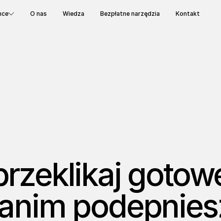
nce
O nas
Wiedza
Bezpłatne narzędzia
Kontakt
rzeklikaj gotow
zanim podepnies