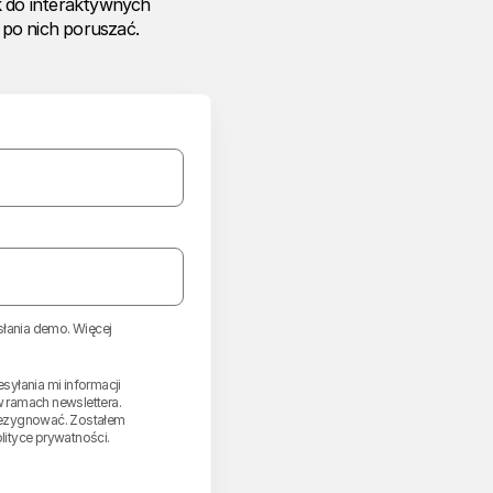
k do interaktywnych
ę po nich poruszać.
słania demo. Więcej
yłania mi informacji
 ramach newslettera.
zrezygnować. Zostałem
lityce prywatności.