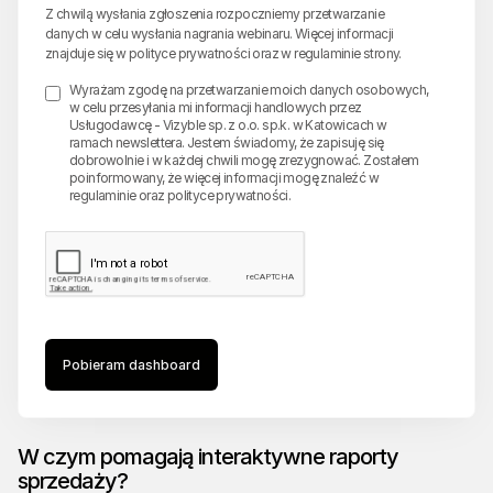
Z chwilą wysłania zgłoszenia rozpoczniemy przetwarzanie
danych w celu wysłania nagrania webinaru. Więcej informacji
znajduje się w
polityce prywatności
oraz w
regulaminie strony
.
Wyrażam zgodę na przetwarzanie moich danych osobowych,
w celu przesyłania mi informacji handlowych przez
Usługodawcę - Vizyble sp. z o.o. sp.k. w Katowicach w
ramach newslettera. Jestem świadomy, że zapisuję się
dobrowolnie i w każdej chwili mogę zrezygnować. Zostałem
poinformowany, że więcej informacji mogę znaleźć w
regulaminie oraz polityce prywatności.
Pobieram dashboard
W czym pomagają interaktywne raporty
sprzedaży?