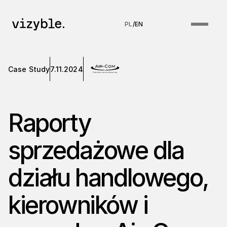
PL
/
EN
Case Study
7.11.2024
Raporty
sprzedażowe dla
działu handlowego,
kierowników i