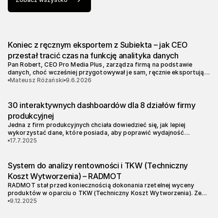
Koniec z ręcznym eksportem z Subiekta – jak CEO
przestał tracić czas na funkcję analityka danych
Pan Robert, CEO Pro Media Plus, zarządza firmą na podstawie
danych, choć wcześniej przygotowywał je sam, ręcznie eksportując
zestawienia z Subiekta GT do Excela. Taki proces generował
Mateusz Różański
9.6.2026
niepotrzebne opóźnienia i wysokie ryzyko błędów, co uniemożliwiało
podejmowanie decyzji w czasie rzeczywistym.
30 interaktywnych dashboardów dla 8 działów firmy
produkcyjnej
Jedna z firm produkcyjnych chciała dowiedzieć się, jak lepiej
wykorzystać dane, które posiada, aby poprawić wydajność
operacyjną, zidentyfikować nowe możliwości biznesowe i
17.7.2025
podejmować bardziej świadome decyzje strategiczne.
System do analizy rentowności i TKW (Techniczny
Koszt Wytworzenia) – RADMOT
RADMOT stał przed koniecznością dokonania rzetelnej wyceny
produktów w oparciu o TKW (Techniczny Koszt Wytworzenia). Ze
względu na dynamiczny wzrost działalności, a przez to istotny
9.12.2025
wzrost wartości zapasów wyrobów gotowych, firma chciała
zmienić sposób wyceny wyrobów gotowych.