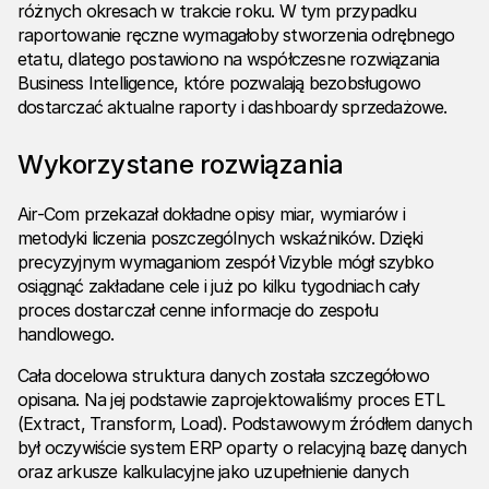
różnych okresach w trakcie roku. W tym przypadku
raportowanie ręczne wymagałoby stworzenia odrębnego
etatu, dlatego postawiono na współczesne
rozwiązania
Business Intelligence
, które pozwalają bezobsługowo
dostarczać aktualne raporty i
dashboardy sprzedażowe
.
Wykorzystane rozwiązania
Air-Com przekazał dokładne opisy miar, wymiarów i
metodyki liczenia poszczególnych wskaźników. Dzięki
precyzyjnym wymaganiom zespół Vizyble mógł szybko
osiągnąć zakładane cele i już po kilku tygodniach cały
proces dostarczał cenne informacje do zespołu
handlowego.
Cała docelowa struktura danych została szczegółowo
opisana. Na jej podstawie zaprojektowaliśmy
proces ETL
(Extract, Transform, Load). Podstawowym źródłem danych
był oczywiście system ERP oparty o relacyjną bazę danych
oraz arkusze kalkulacyjne jako uzupełnienie danych