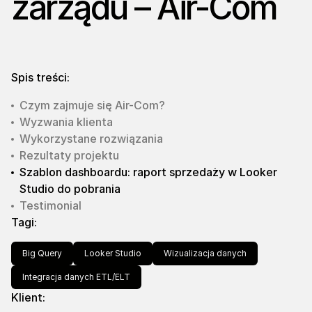
zarządu – Air-Com
Spis treści:
Czym zajmuje się Air-Com?
Wyzwania klienta
Wykorzystane rozwiązania
Rezultaty projektu
Szablon dashboardu: raport sprzedaży w Looker
Studio do pobrania
Testimonial
Tagi:
Big Query
Looker Studio
Wizualizacja danych
Integracja danych ETL/ELT
Klient: