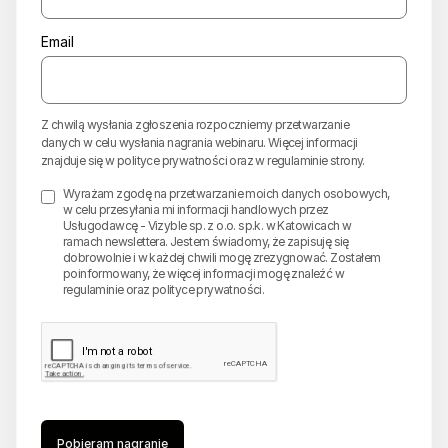
Email
Z chwilą wysłania zgłoszenia rozpoczniemy przetwarzanie
danych w celu wysłania nagrania webinaru. Więcej informacji
znajduje się w
polityce prywatności
oraz w
regulaminie strony
.
Wyrażam zgodę na przetwarzanie moich danych osobowych,
w celu przesyłania mi informacji handlowych przez
Usługodawcę - Vizyble sp. z o.o. sp.k. w Katowicach w
ramach newslettera. Jestem świadomy, że zapisuję się
dobrowolnie i w każdej chwili mogę zrezygnować. Zostałem
poinformowany, że więcej informacji mogę znaleźć w
regulaminie oraz polityce prywatności.
Pobieram nagranie