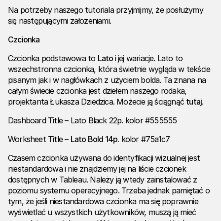
Na potrzeby naszego tutoriala przyjmijmy, że posłużymy
się następującymi założeniami.
Czcionka
Czcionka podstawowa to
Lato
i jej wariacje. Lato to
wszechstronna czcionka, która świetnie wygląda w tekście
pisanym jak i w nagłówkach z użyciem bolda. Ta znana na
całym świecie czcionka jest dziełem naszego rodaka,
projektanta Łukasza Dziedzica. Możecie ją ściągnąć
tutaj
.
Dashboard Title – Lato Black 22p. kolor #555555
Worksheet Title –
Lato Bold 14p.
kolor #75a1c7
Czasem czcionka używana do identyfikacji wizualnej jest
niestandardowa i nie znajdziemy jej na liście czcionek
dostępnych w Tableau. Należy ją wtedy zainstalować z
poziomu systemu operacyjnego. Trzeba jednak pamiętać o
tym, że jeśli niestandardowa czcionka ma się poprawnie
wyświetlać u wszystkich użytkowników, muszą ją mieć