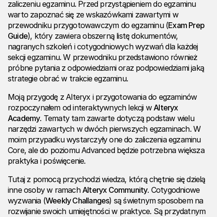
zaliczeniu egzaminu. Przed przystąpieniem do egzaminu
warto zapoznać się ze wskazówkami zawartymi w
przewodniku przygotowawczym do egzaminu (
Exam Prep
Guide
), który zawiera obszerną listę dokumentów,
nagranych szkoleń i cotygodniowych wyzwań dla każdej
sekcji egzaminu. W przewodniku przedstawiono również
próbne pytania z odpowiedziami oraz podpowiedziami jaką
strategie obrać w trakcie egzaminu.
Moją przygodę z Alteryx i przygotowania do egzaminów
rozpoczynałem od interaktywnych lekcji w
Alteryx
Academy
. Tematy tam zawarte dotyczą podstaw wielu
narzędzi zawartych w dwóch pierwszych egzaminach. W
moim przypadku wystarczyły one do zaliczenia egzaminu
Core, ale do poziomu Advanced będzie potrzebna większa
praktyka i poświęcenie.
Tutaj z pomocą przychodzi wiedza, którą chętnie się dzielą
inne osoby w ramach
Alteryx Community
. Cotygodniowe
wyzwania (
Weekly Challanges
) są świetnym sposobem na
rozwijanie swoich umiejętności w praktyce. Są przydatnym