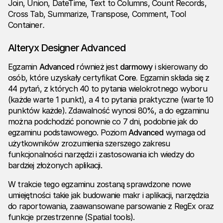
Join, Union, DateTime, Text to Columns, Count Records,
Cross Tab, Summarize, Transpose, Comment, Tool
Container
.
Alteryx Designer Advanced
Egzamin
Advanced
również jest
darmowy
i skierowany do
osób, które uzyskały certyfikat
Core.
Egzamin składa się z
44 pytań, z których 40 to pytania wielokrotnego wyboru
(każde warte 1 punkt), a 4 to pytania praktyczne (warte 10
punktów każde). Zdawalność wynosi 80%, a do egzaminu
można podchodzić ponownie co 7 dni, podobnie jak do
egzaminu podstawowego. Poziom
Advanced
wymaga od
użytkowników zrozumienia szerszego zakresu
funkcjonalności narzędzi i zastosowania ich wiedzy do
bardziej złożonych aplikacji.
W trakcie tego egzaminu zostaną sprawdzone nowe
umiejętności takie jak budowanie makr i aplikacji, narzędzia
do raportowania, zaawansowane parsowanie z RegEx oraz
funkcje przestrzenne (Spatial tools).