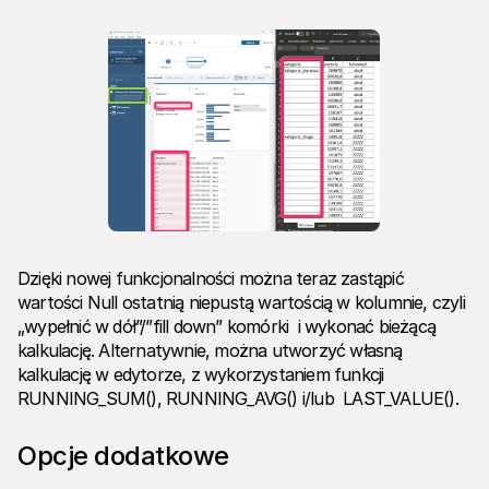
Dzięki nowej funkcjonalności można teraz zastąpić
wartości Null ostatnią niepustą wartością w kolumnie, czyli
„wypełnić w dół”/”fill down” komórki i wykonać bieżącą
kalkulację. Alternatywnie, można utworzyć własną
kalkulację w edytorze, z wykorzystaniem funkcji
RUNNING_SUM(), RUNNING_AVG() i/lub LAST_VALUE().
Opcje dodatkowe