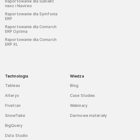
Raportowanie dla Subiekt
nexo i Navireo
Raportowanie dla Symfonia
ERP
Raportowanie dla Comarch
ERP Optima
Raportowanie dla Comarch
ERP XL
Technologia
Wiedza
Tableau
Blog
Alteryx
Case Studies
Fivetran
Webinary
Snowflake
Darmowe materiały
BigQuery
Data Studio