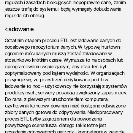
regułach i zasadach blokujących niepoprawne dane, zanim
jeszcze trafią do systemu i będą wymagały dobudowania
reguł do ich obsługi.
Ładowanie
Ostatnim etapem procesu ETL jest ładowanie danych do
docelowego repozytorium danych. W typowej hurtowni
ogromne ilości danych muszą zostać załadowane w
stosunkowo krótkim czasie. Wymusza to na osobach lub
oprogramowaniu wspierającym, aby etap ten był
zoptymalizowany pod kątem wydajności. W organizacjach
przyjmuje się, że przestrzeń dedykowana pod tzw.
ładowanie to noc – użytkownicy nie korzystają z systemów
produkcyjnych, serwery posiadają zwiększony zapas mocy.
Do rana, z pierwszym uruchomieniem komputera,
użytkownik końcowy powinien mieć dostępne odświeżone
zbiory danych gotowe do odpytywania. Niedopracowany
proces ETL byłby zagrożeniem dla powodzenia
powyższego scenariusza, dlatego tak istotne jest
posiadanie odpowiednich narzędzi i kompetencji w zespole.