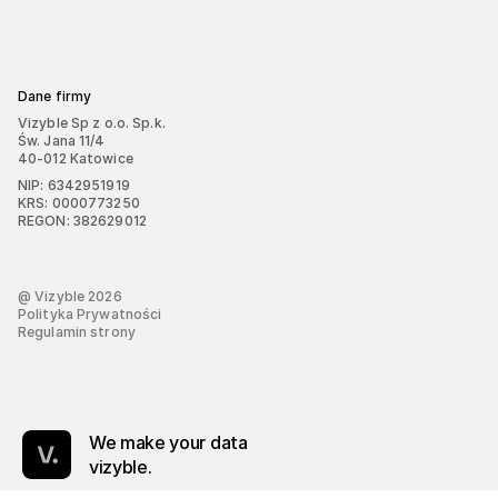
Dane firmy
Vizyble Sp z o.o. Sp.k.
Św. Jana 11/4
40-012 Katowice
NIP: 6342951919
KRS: 0000773250
REGON: 382629012
@ Vizyble
2026
Polityka Prywatności
Regulamin strony
We make your data
vizyble.