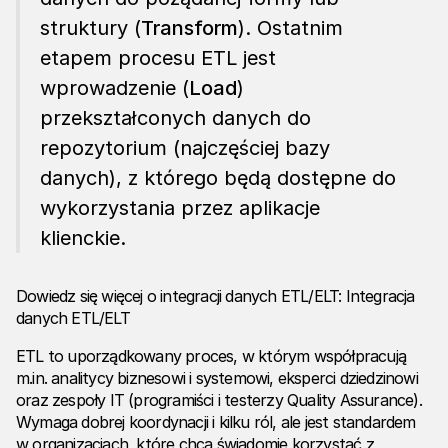
struktury (
Transform
). Ostatnim
etapem procesu ETL jest
wprowadzenie (
Load
)
przekształconych danych do
repozytorium (najczęściej bazy
danych), z którego będą dostępne do
wykorzystania przez aplikacje
klienckie.
Dowiedz się więcej o integracji danych ETL/ELT:
Integracja
danych ETL/ELT
ETL to uporządkowany proces, w którym współpracują
m.in. analitycy biznesowi i systemowi, eksperci dziedzinowi
oraz zespoły IT (programiści i testerzy Quality Assurance).
Wymaga dobrej koordynacji i kilku ról, ale jest standardem
w organizacjach, które chcą świadomie korzystać z