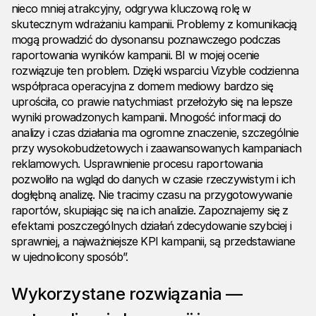
nieco mniej atrakcyjny, odgrywa kluczową rolę w
skutecznym wdrażaniu kampanii. Problemy z komunikacją
mogą prowadzić do dysonansu poznawczego podczas
raportowania wyników kampanii. BI w mojej ocenie
rozwiązuje ten problem. Dzięki wsparciu Vizyble codzienna
współpraca operacyjna z domem mediowy bardzo się
uprościła, co prawie natychmiast przełożyło się na lepsze
wyniki prowadzonych kampanii. Mnogość informacji do
analizy i czas działania ma ogromne znaczenie, szczególnie
przy wysokobudżetowych i zaawansowanych kampaniach
reklamowych. Usprawnienie procesu raportowania
pozwoliło na wgląd do danych w czasie rzeczywistym i ich
dogłębną analizę. Nie tracimy czasu na przygotowywanie
raportów, skupiając się na ich analizie. Zapoznajemy się z
efektami poszczególnych działań zdecydowanie szybciej i
sprawniej, a najważniejsze KPI kampanii, są przedstawiane
w ujednolicony sposób”.
Wykorzystane rozwiązania —