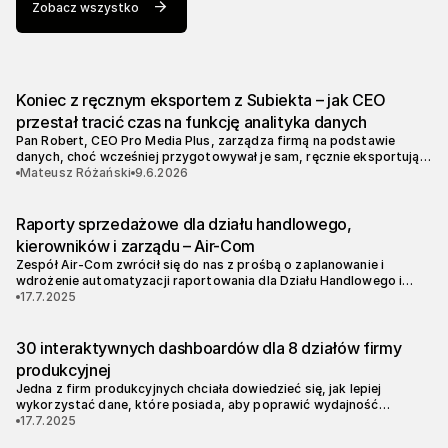
Zobacz wszystko
Koniec z ręcznym eksportem z Subiekta – jak CEO
przestał tracić czas na funkcję analityka danych
Pan Robert, CEO Pro Media Plus, zarządza firmą na podstawie
danych, choć wcześniej przygotowywał je sam, ręcznie eksportując
zestawienia z Subiekta GT do Excela. Taki proces generował
Mateusz Różański
9.6.2026
niepotrzebne opóźnienia i wysokie ryzyko błędów, co uniemożliwiało
podejmowanie decyzji w czasie rzeczywistym.
Raporty sprzedażowe dla działu handlowego,
kierowników i zarządu – Air-Com
Zespół Air-Com zwrócił się do nas z prośbą o zaplanowanie i
wdrożenie automatyzacji raportowania dla Działu Handlowego i
Zarządu. Głównym celem było stworzenie rozwiązania, który
17.7.2025
dostarczy zarządowi, kierownikom handlowym i opiekunom
klienta aktualne, syntetyczne dane o realizacji planów sprzedaży.
30 interaktywnych dashboardów dla 8 działów firmy
produkcyjnej
Jedna z firm produkcyjnych chciała dowiedzieć się, jak lepiej
wykorzystać dane, które posiada, aby poprawić wydajność
operacyjną, zidentyfikować nowe możliwości biznesowe i
17.7.2025
podejmować bardziej świadome decyzje strategiczne.