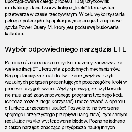
uporządkowania całego procesu. Tutaj użytkownik
modyfikując dane tworzy kolejne „kroki” które system
przetwarza w czasie rzeczywistym. W celu wykorzystania
pełnego potencjału tej aplikacji wymagana jest znajomość
języka Power Query M, który jest podstawą budowania
kalkulacji.
Wybór odpowiedniego narzędzia ETL
Pomimo różnorodności na rynku, możemy zauważyć, że
wiele aplikacji
ETL
korzysta z podobnych mechanizmów.
Najpopularniejsza z nich to tworzenie „węzłów” czyli
wizualnych połączeń prezentujących poszczególne kroki w
procesie przygotowania. Węzły sprawiają, że użytkownik
nie musi znać zaawansowanego programistycznego kodu
(chociaż może z niego korzystać) i może działać w oparciu
o funkcję „przeciągnij i upuść”. Pozwala to na tworzenie
spójnego i przejrzystego przepływu (ang. flow), tym samym
redukując ryzyko występowania błędów. Poznanie jednego
z takich narzędzi znacząco przyśpiesza naukę innych