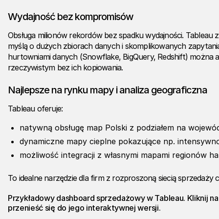
Wydajność bez kompromisów
Obsługa milionów rekordów bez spadku wydajności. Tableau z
myślą o dużych zbiorach danych i skomplikowanych zapytaniac
hurtowniami danych (
Snowflake
,
BigQuery
, Redshift) można 
rzeczywistym bez ich kopiowania.
Najlepsze na rynku mapy i analiza geograficzna
Tableau oferuje:
natywną obsługę map Polski z podziałem na wojewó
dynamiczne mapy cieplne pokazujące np. intensywn
możliwość integracji z własnymi mapami regionów h
To idealne narzędzie dla firm z rozproszoną siecią sprzedaży c
Przykładowy
dashboard sprzedażowy w Tableau
. Kliknij 
przenieść się do jego interaktywnej wersji.