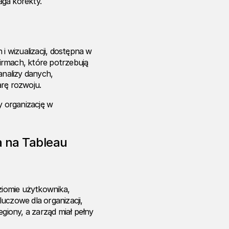
aga korekty.
 i wizualizacji, dostępna w
irmach, które potrzebują
analizy danych,
arę rozwoju.
y organizację w
a na Tableau
iomie użytkownika,
uczowe dla organizacji,
egiony, a zarząd miał pełny