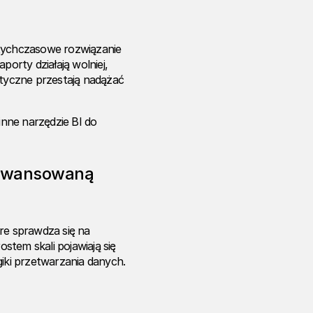
otychczasowe
rozwiązanie
orty działają wolniej,
ityczne przestają nadążać
inne narzędzie BI do
zaawansowaną
re sprawdza się na
stem skali pojawiają się
giki przetwarzania danych.