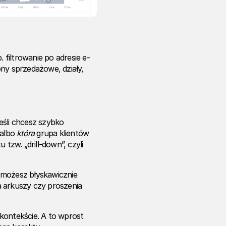
 filtrowanie po adresie e-
ony sprzedażowe, działy,
eśli chcesz szybko
 albo
która
grupa klientów
tzw. „drill-down”, czyli
 możesz błyskawicznie
a arkuszy czy proszenia
m kontekście. A to wprost