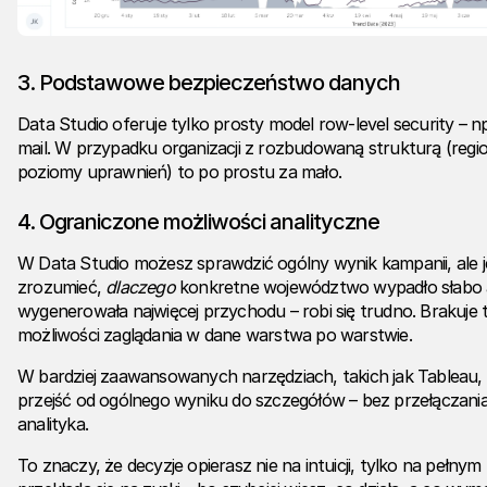
3.
Podstawowe bezpieczeństwo danych
Data Studio oferuje tylko prosty model row-level security – np.
mail. W przypadku organizacji z rozbudowaną strukturą (regi
poziomy uprawnień) to po prostu za mało.
4.
Ograniczone możliwości analityczne
W Data Studio możesz sprawdzić ogólny wynik kampanii, ale j
zrozumieć,
dlaczego
konkretne województwo wypadło słabo
wygenerowała najwięcej przychodu – robi się trudno. Brakuje tu 
możliwości zaglądania w dane warstwa po warstwie.
W bardziej zaawansowanych narzędziach, takich jak Tableau,
przejść od ogólnego wyniku do szczegółów – bez przełączani
analityka.
To znaczy, że decyzje opierasz nie na intuicji, tylko na pełny