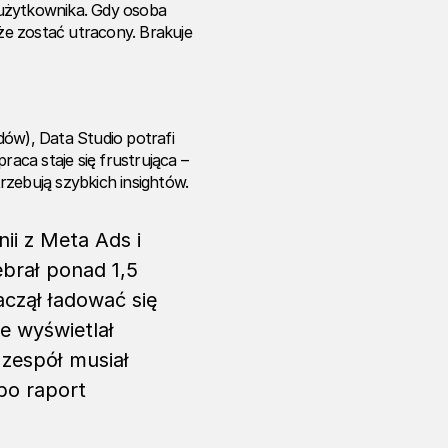
 użytkownika. Gdy osoba
e zostać utracony. Brakuje
dów), Data Studio potrafi
raca staje się frustrująca –
rzebują szybkich insightów.
ii z Meta Ads i
ebrał ponad 1,5
czął ładować się
e wyświetlał
zespół musiał
bo raport