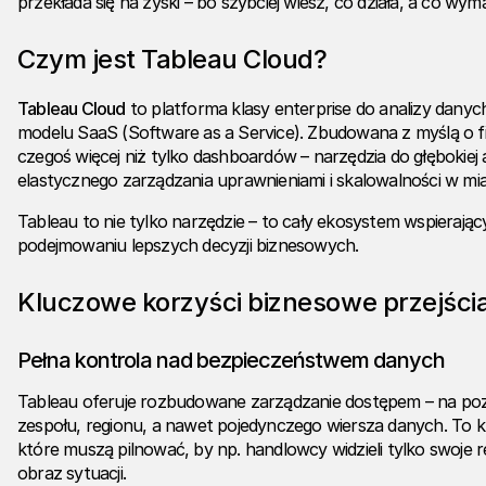
przekłada się na zyski – bo szybciej wiesz, co działa, a co wym
Czym jest
Tableau Cloud
?
Tableau Cloud
to platforma klasy enterprise do analizy danych
modelu SaaS (Software as a Service). Zbudowana z myślą o f
czegoś więcej niż tylko dashboardów – narzędzia do głębokiej 
elastycznego zarządzania uprawnieniami i skalowalności w mi
Tableau to nie tylko narzędzie – to cały ekosystem wspierając
podejmowaniu lepszych decyzji biznesowych.
Kluczowe korzyści biznesowe przejści
Pełna kontrola nad bezpieczeństwem danych
Tableau oferuje rozbudowane zarządzanie dostępem – na poz
zespołu, regionu, a nawet pojedynczego wiersza danych. To kl
które muszą pilnować, by np. handlowcy widzieli tylko swoje r
obraz sytuacji.