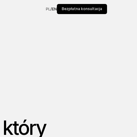
Bezpłatna konsultacja
PL
/
EN
 który