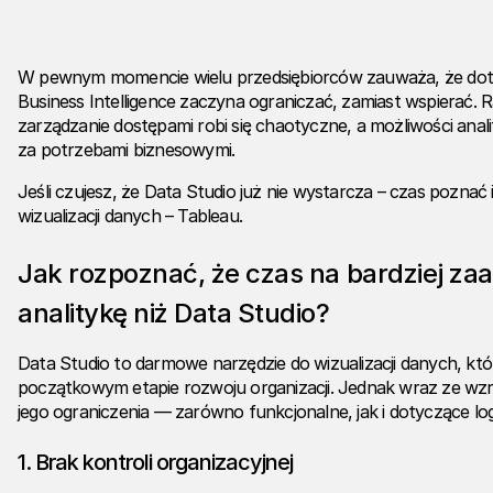
W pewnym momencie wielu przedsiębiorców zauważa, że d
Business Intelligence
zaczyna ograniczać, zamiast wspierać. Rap
zarządzanie dostępami robi się chaotyczne, a możliwości anal
za potrzebami biznesowymi.
Jeśli czujesz, że
Data Studio
już nie wystarcza – czas poznać 
wizualizacji danych –
Tableau
.
Jak rozpoznać, że czas na bardziej 
analitykę niż
Data Studio
?
Data Studio to darmowe narzędzie do wizualizacji danych, któ
początkowym etapie rozwoju organizacji. Jednak wraz ze wzro
jego ograniczenia — zarówno funkcjonalne, jak i dotyczące lo
1.
Brak kontroli organizacyjnej