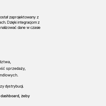
ostał zaprojektowany z
h. Dzięki integracjom z
analizować dane w czasie
dztwa,
ość sprzedaży,
andlowych.
zy dystrybucji.
na dashboard, żeby