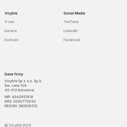
Vizyble
Social Media
O nas
YouTube
Kariera
LinkedIn
Kontakt
Facebook
Dane firmy
Vizyble Sp z o.o. Sp.k.
Św. Jana 11/4
40-012 Katowice
NIP: 6342951919
KRS: 0000773250
REGON: 382629012
@ Vizyble
2026