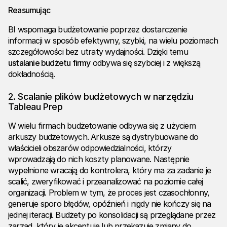
Reasumując
BI wspomaga budżetowanie poprzez dostarczenie
informacji w sposób efektywny, szybki, na wielu poziomach
szczegółowości bez utraty wydajności. Dzięki temu
ustalanie budżetu firmy
odbywa się szybciej i z większą
dokładnością.
2. Scalanie plików budżetowych w narzędziu
Tableau Prep
W wielu firmach budżetowanie odbywa się z użyciem
arkuszy budżetowych. Arkusze są dystrybuowane do
właścicieli obszarów odpowiedzialności, którzy
wprowadzają do nich koszty planowane. Następnie
wypełnione wracają do kontrolera, który ma za zadanie je
scalić, zweryfikować i przeanalizować na poziomie całej
organizacji. Problem w tym, że proces jest czasochłonny,
generuje sporo błędów, opóźnień i nigdy nie kończy się na
jednej iteracji. Budżety po konsolidacji są przeglądane przez
zarząd, który je akceptuje lub przekazuje zmiany do