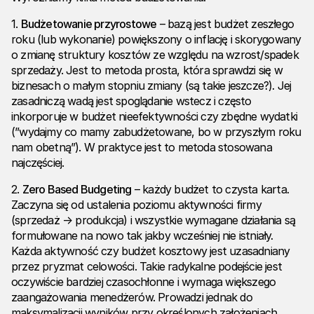
1.
Budżetowanie przyrostowe
– bazą jest budżet zeszłego
roku (lub wykonanie) powiększony o inflację i skorygowany
o zmianę struktury kosztów ze względu na wzrost/spadek
sprzedaży. Jest to metoda prosta, która sprawdzi się w
biznesach o małym stopniu zmiany (są takie jeszcze?). Jej
zasadniczą wadą jest spoglądanie wstecz i często
inkorporuje w budżet nieefektywności czy zbędne wydatki
(”wydajmy co mamy zabudżetowane, bo w przyszłym roku
nam obetną”). W praktyce jest to metoda stosowana
najczęściej.
2.
Zero Based Budgeting
– każdy budżet to czysta karta.
Zaczyna się od ustalenia poziomu aktywności firmy
(sprzedaż → produkcja) i wszystkie wymagane działania są
formułowane na nowo tak jakby wcześniej nie istniały.
Każda aktywność czy budżet kosztowy jest uzasadniany
przez pryzmat celowości. Takie radykalne podejście jest
oczywiście bardziej czasochłonne i wymaga większego
zaangażowania menedżerów. Prowadzi jednak do
maksymalizacji wyników przy określonych założeniach.