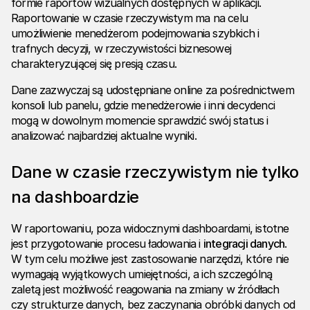
formie raportów wizualnych dostępnych w aplikacji.
Raportowanie w czasie rzeczywistym ma na celu
umożliwienie menedżerom podejmowania szybkich i
trafnych decyzji, w rzeczywistości biznesowej
charakteryzującej się presją czasu.
Dane zazwyczaj są udostępniane online za pośrednictwem
konsoli lub panelu, gdzie menedżerowie i inni decydenci
mogą w dowolnym momencie sprawdzić swój status i
analizować najbardziej aktualne wyniki.
Dane w czasie rzeczywistym nie tylko
na dashboardzie
W raportowaniu, poza widocznymi dashboardami, istotne
jest przygotowanie procesu ładowania i
integracji danych
.
W tym celu możliwe jest zastosowanie narzędzi, które nie
wymagają wyjątkowych umiejętności, a ich szczególną
zaletą jest możliwość reagowania na zmiany w źródłach
czy strukturze danych, bez zaczynania obróbki danych od