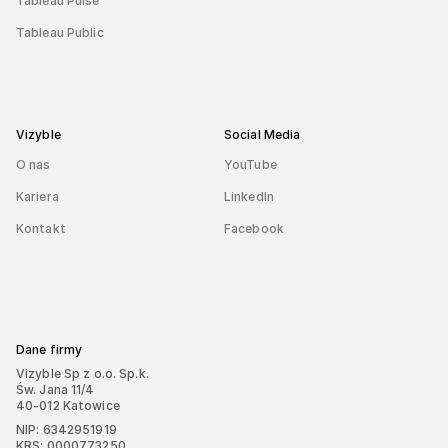
Tableau Pulse
Tableau Public
Vizyble
Social Media
O nas
YouTube
Kariera
LinkedIn
Kontakt
Facebook
Dane firmy
Vizyble Sp z o.o. Sp.k.
Św. Jana 11/4
40-012 Katowice
NIP: 6342951919
KRS: 0000773250