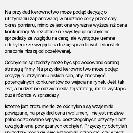
Na przykład kierownictwo może podjąć decyzję o
utrzymaniu zaplanowanej w budżecie ceny przez cały
okres pomiaru, mimo że jest ona wyraźnie wyższa niż cena
konkurencji. W rezultacie nie występuje odchylenie
sprzedaży ze względu na cenę, ale występuje ujemne
odchylenie ze względu na liczbę sprzedanych jednostek
znacznie niższą od oczekiwanej.
Odchylenie sprzedaży może być spowodowane obraną
strategią firmy. Na przykład kierownictwo może podjąć
decyzję o utrzymaniu niskich cen, aby zniechęcić
potencjalnych konkurentów do wejścia na rynek. Jeśli tak
jest, a budżet nie odzwierciedla tej strategii, może wystąpić
duża różnica w sprzedaży.
Istotne jest zrozumienie, że odchylenia są wzajemnie
powiązane, na przykład cena i wolumen, i nie jest możliwe
pełne odizolowanie wpływu poszczególnych przyczyn bez
uwzględnienia powiązanych odchyleń. Przyczyny odchyleń
sprzedaży mogą się więc wzajemnie przenikać, czy wręcz