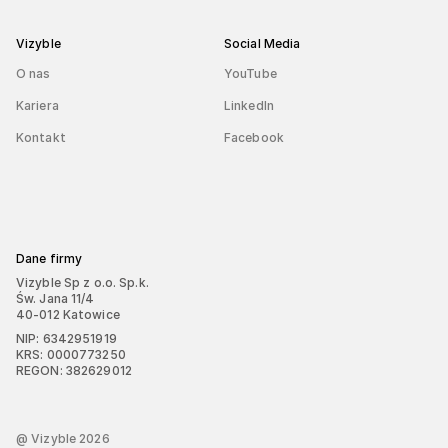
Vizyble
Social Media
O nas
YouTube
Kariera
LinkedIn
Kontakt
Facebook
Dane firmy
Vizyble Sp z o.o. Sp.k.
Św. Jana 11/4
40-012 Katowice
NIP: 6342951919
KRS: 0000773250
REGON: 382629012
@ Vizyble
2026