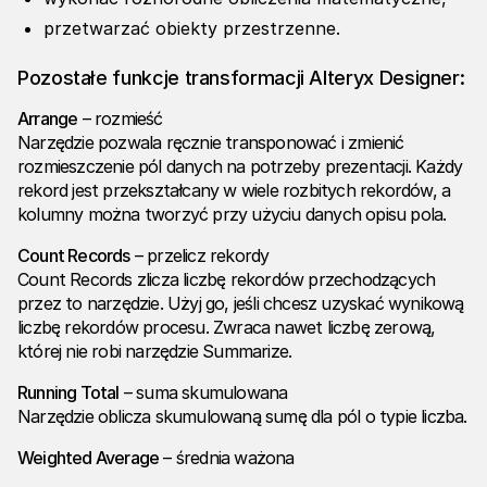
przetwarzać obiekty przestrzenne.
Pozostałe funkcje transformacji Alteryx Designer:
Arrange
– rozmieść
Narzędzie pozwala ręcznie transponować i zmienić
rozmieszczenie pól danych na potrzeby prezentacji. Każdy
rekord jest przekształcany w wiele rozbitych rekordów, a
kolumny można tworzyć przy użyciu danych opisu pola.
Count Records
– przelicz rekordy
Count Records zlicza liczbę rekordów przechodzących
przez to narzędzie. Użyj go, jeśli chcesz uzyskać wynikową
liczbę rekordów procesu. Zwraca nawet liczbę zerową,
której nie robi narzędzie Summarize.
Running Total
– suma skumulowana
Narzędzie oblicza skumulowaną sumę dla pól o typie liczba.
Weighted Average
– średnia ważona