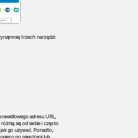
najmniej trzech narzędzi:
e prawidłowego adresu URL,
óżnią się od siebie i często
, jak go używać. Ponadto,
iero po rejestracji lub