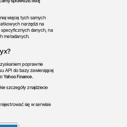
ecamy sprawdzić listę
iej więcej tych samych
odatkowych narzędzi na
specyficznych danych, na
ch metadanych.
ryx?
uzyskaniem poprawnie
u API do bazy zawierającej
zi
Yahoo Finance
.
kie szczegóły znajdziecie
ejestrować się w serwisie