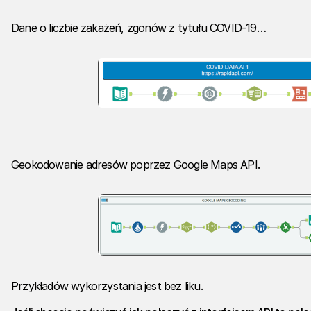
Dane o liczbie zakażeń, zgonów z tytułu COVID-19…
Geokodowanie adresów poprzez Google Maps API.
Przykładów wykorzystania jest bez liku.