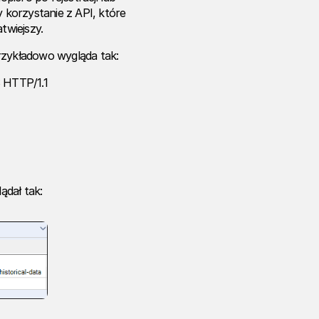
y korzystanie z API, które
twiejszy.
rzykładowo wygląda tak:
 HTTP/1.1
ądał tak: