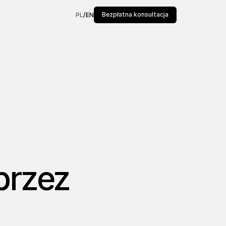
Bezpłatna konsultacja
PL
/
EN
przez