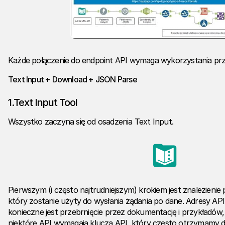
Każde połączenie do endpoint API wymaga wykorzystania przy
Text Input + Download + JSON Parse
1.Text Input Tool
Wszystko zaczyna się od osadzenia Text Input.
Pierwszym (i często najtrudniejszym) krokiem jest znalezieni
który zostanie użyty do wysłania żądania po dane. Adresy API r
konieczne jest przebrnięcie przez dokumentację i przykładów
niektóre API wymagają klucza API, który często otrzymamy dop