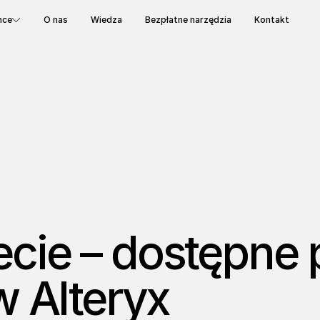
nce
O nas
Wiedza
Bezpłatne narzędzia
Kontakt
ecie – dostępne 
w Alteryx