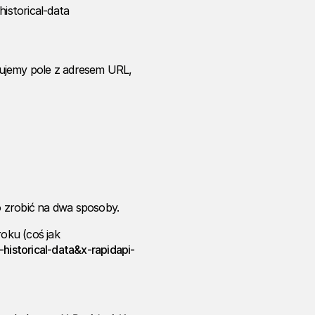
historical-data
jemy pole z adresem URL,
 zrobić na dwa sposoby.
oku (coś jak
-historical-data&x-rapidapi-