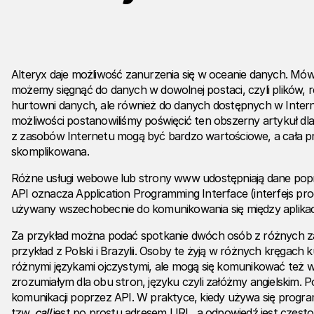
Alteryx daje możliwość zanurzenia się w oceanie danych. Mów
możemy sięgnąć do danych w dowolnej postaci, czyli plików, 
hurtowni danych, ale również do danych dostępnych w Internec
możliwości postanowiliśmy poświęcić ten obszerny artykuł d
z zasobów Internetu mogą być bardzo wartościowe, a cała pr
skomplikowana.
Różne usługi webowe lub strony www udostępniają dane poprz
API oznacza Application Programming Interface (interfejs progr
używany wszechobecnie do komunikowania się między aplikac
Za przykład można podać spotkanie dwóch osób z różnych z
przykład z Polski i Brazylii. Osoby te żyją w różnych kręgach 
różnymi językami ojczystymi, ale mogą się komunikować też
zrozumiałym dla obu stron, języku czyli załóżmy angielskim. 
komunikacji poprzez API. W praktyce, kiedy używa się progr
tzw.
call
jest po prostu adresem URL, a odpowiedź jest częst