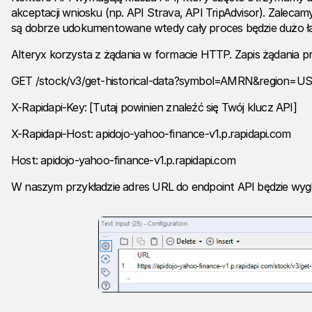
akceptacji wniosku (np. API Strava, API TripAdvisor). Zalecam
są dobrze udokumentowane wtedy cały proces będzie dużo ła
Alteryx korzysta z żądania w formacie HTTP. Zapis żądania p
GET /stock/v3/get-historical-data?symbol=AMRN&region=US
X-Rapidapi-Key: [Tutaj powinien znaleźć się Twój klucz API]
X-Rapidapi-Host: apidojo-yahoo-finance-v1.p.rapidapi.com
Host: apidojo-yahoo-finance-v1.p.rapidapi.com
W naszym przykładzie adres URL do endpoint API będzie wygl