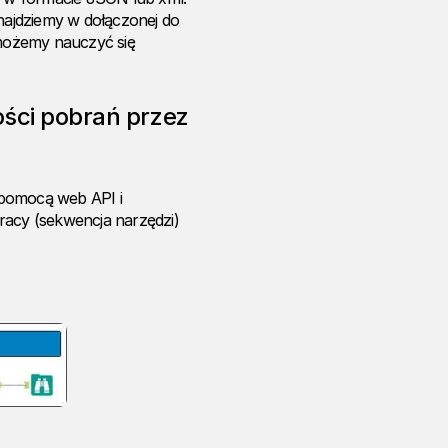
znajdziemy w dołączonej do
 możemy nauczyć się
ości pobrań przez
 pomocą web API i
racy (sekwencja narzędzi)