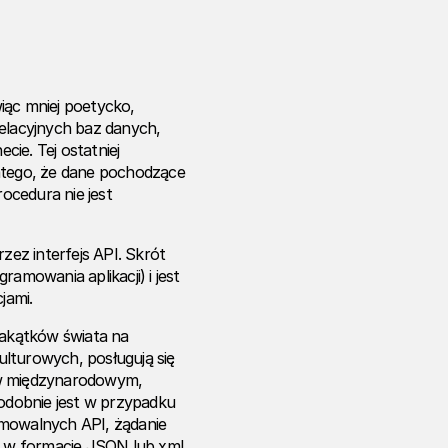
iąc mniej poetycko,
relacyjnych baz danych,
ie. Tej ostatniej
latego, że dane pochodzące
ocedura nie jest
ez interfejs API. Skrót
amowania aplikacji) i jest
jami.
akątków świata na
kulturowych, posługują się
 w międzynarodowym,
Podobnie jest w przypadku
amowalnych API, żądanie
o w formacie JSON lub xml.