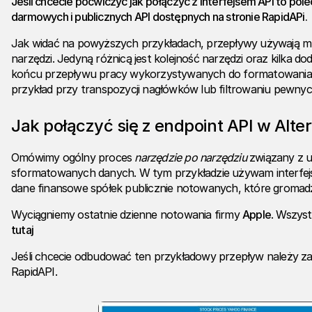
Jeśli chcecie poćwiczyć jak połączyć z interfejsem API to pol
darmowych i publicznych API dostępnych na stronie
RapidAPi
.
Jak widać na powyższych przykładach, przepływy używają mn
narzędzi. Jedyną różnicą jest kolejność narzędzi oraz kilka d
końcu przepływu pracy wykorzystywanych do formatowania 
przykład przy transpozycji nagłówków lub filtrowaniu pewny
Jak połączyć się z endpoint API w Alte
Omówimy ogólny proces
narzędzie po narzędziu
związany z 
sformatowanych danych. W tym przykładzie używam interfejs
dane finansowe spółek publicznie notowanych, które gromad
Wyciągniemy ostatnie dzienne notowania firmy
Apple
. Wszyst
tutaj
Jeśli chcecie odbudować ten przykładowy przepływ należy zar
RapidAPI.