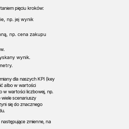
aniem pięciu kroków:
e, np. jej wynik
nną, np. cena zakupu
w.
yskany wynik.
metry.
miany dla naszych KPI (key
ić albo w wartości
 w wartości liczbowej, np.
 wiele scenariuszy
zyni się do znacznego
du.
następujące zmienne, na