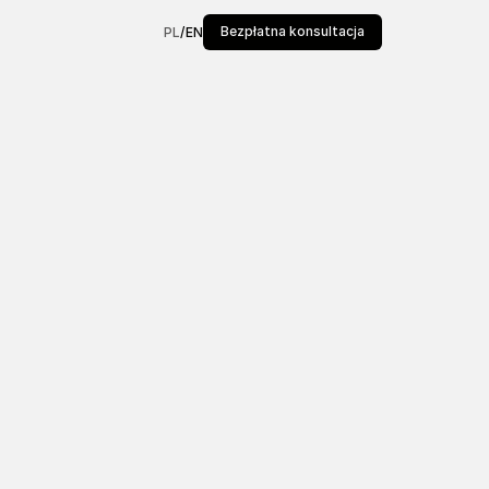
Bezpłatna konsultacja
PL
/
EN