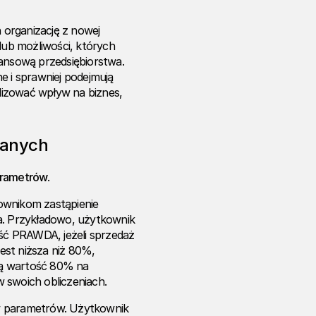
 organizację z nowej
lub możliwości, których
nansową przedsiębiorstwa.
e i sprawniej podejmują
lizować wpływ na biznes,
danych
rametrów
.
ownikom zastąpienie
nia. Przykładowo, użytkownik
ść PRAWDA, jeżeli sprzedaż
est niższa niż 80%,
łą wartość 80% na
 swoich obliczeniach.
ów parametrów. Użytkownik