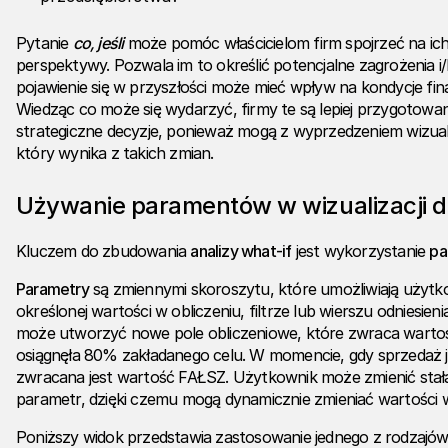
Pytanie
co, jeśli
może pomóc właścicielom firm spojrzeć na ich
perspektywy. Pozwala im to określić potencjalne zagrożenia i/
pojawienie się w przyszłości może mieć wpływ na kondycje fi
Wiedząc co może się wydarzyć, firmy te są lepiej przygotowan
strategiczne decyzje, ponieważ mogą z wyprzedzeniem wizua
który wynika z takich zmian.
Używanie paramentów w wizualizacji 
Kluczem do zbudowania
analizy what-if
jest wykorzystanie
pa
Parametry
są zmiennymi skoroszytu, które umożliwiają użytk
określonej wartości w obliczeniu, filtrze lub wierszu odniesie
może utworzyć nowe pole obliczeniowe, które zwraca warto
osiągnęła 80% zakładanego celu. W momencie, gdy sprzedaż j
zwracana jest wartość FAŁSZ. Użytkownik może zmienić sta
parametr, dzięki czemu mogą dynamicznie zmieniać wartości w
Poniższy widok przedstawia zastosowanie jednego z rodzaj