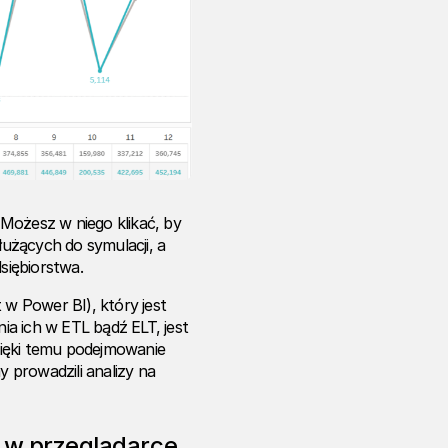
Możesz w niego klikać, by
łużących do symulacji, a
siębiorstwa.
 w Power BI), który jest
a ich w ETL bądź ELT, jest
zięki temu podejmowanie
y prowadzili analizy na
e w przeglądarce