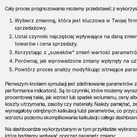
Cały proces prognozowania możemy przedstawić z wykorzyst
Wybierz zmienną, która jest kluczowa w Twojej firmi
sprzedażowy.
Ustal czynniki najczęściej wpływające na daną zmie
towarów i cena sprzedaży.
Korzystając z „suwaków” zmień wartość parametró
Porównaj, jak wprowadzone zmiany wpłynęły na uz
Powtórz proces analizy modyfikując istniejące para
Pierwszym krokiem symulacji jest zdefiniowanie parametrów z
performance indicators). Są to czynniki, które możemy wyraz
procentowej takie, jak wzrost lub spadek wolumenu, ceny albo
koszty utrzymania, zasoby czy materiały. Należy pamiętać, że
wymagałoby odrębnych kalkulacji lub/i parametrów, co przyc
wzrostu poziomu skomplikowania kalkulacji i całego dashboar
Na dashboardzie wykorzystanym w tym przykładzie wybrano 
które będziemy wpływać poprzez parametr zmiany: