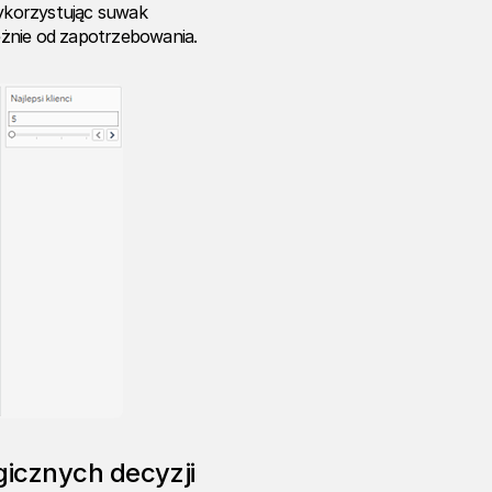
ykorzystując suwak
leżnie od zapotrzebowania.
gicznych decyzji