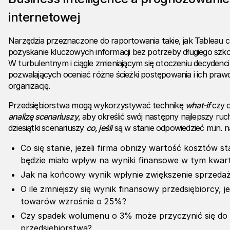
internetowej
Narzędzia przeznaczone do raportowania takie, jak Tableau 
pozyskanie kluczowych informacji bez potrzeby długiego szk
W turbulentnym i ciągle zmieniającym się otoczeniu decydenci
pozwalających oceniać różne ścieżki postępowania i ich pr
organizację.
Przedsiębiorstwa mogą wykorzystywać technikę
what-if
czy o
analizę scenariuszy
, aby określić swój następny najlepszy ru
dziesiątki scenariuszy
co, jeśli
są w stanie odpowiedzieć m.in. n
Co się stanie, jeżeli firma obniży wartość kosztów st
będzie miało wpływ na wyniki finansowe w tym kwar
Jak na końcowy wynik wpłynie zwiększenie sprzeda
O ile zmniejszy się wynik finansowy przedsiębiorcy, 
towarów wzrośnie o 25%?
Czy spadek wolumenu o 3% może przyczynić się do p
przedsiębiorstwa?