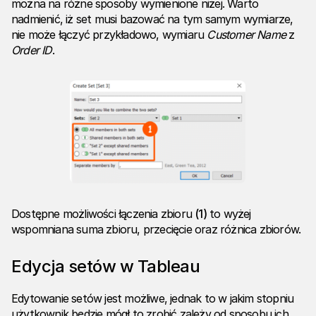
można na różne sposoby wymienione niżej. Warto
nadmienić, iż set musi bazować na tym samym wymiarze,
nie może łączyć przykładowo, wymiaru
Customer Name
z
Order ID
.
Dostępne możliwości łączenia zbioru
(1)
to wyżej
wspomniana suma zbioru, przecięcie oraz różnica zbiorów.
Edycja setów w Tableau
Edytowanie setów jest możliwe, jednak to w jakim stopniu
użytkownik będzie mógł to zrobić zależy od sposobu ich