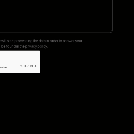
 will start processing the data in order to answer your
 be found in the
privacy policy
.