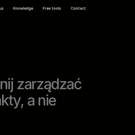
us
Knowledge
Free tools
Contact
nij zarządzać
kty, a nie