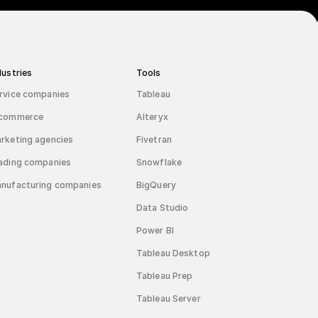
dustries
Tools
rvice companies
Tableau
commerce
Alteryx
rketing agencies
Fivetran
ading companies
Snowflake
nufacturing companies
BigQuery
Data Studio
Power BI
Tableau Desktop
Tableau Prep
Tableau Server