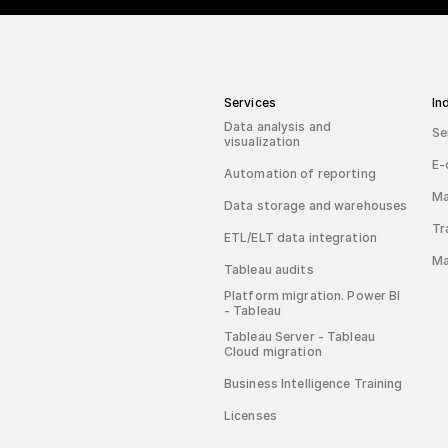
Services
In
Data analysis and
Se
visualization
E-
Automation of reporting
Ma
Data storage and warehouses
Tr
ETL/ELT data integration
Ma
Tableau audits
Platform migration. Power BI
- Tableau
Tableau Server - Tableau
Cloud migration
Business Intelligence Training
Licenses