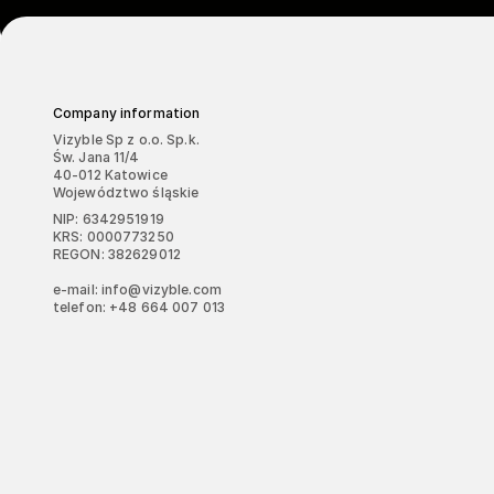
Company information
Vizyble Sp z o.o. Sp.k.
Św. Jana 11/4
40-012 Katowice
Województwo śląskie
NIP: 6342951919
KRS: 0000773250
REGON: 382629012
e-mail: info@vizyble.com
telefon: +48 664 007 013