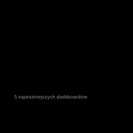
Czym jest VizQa?
VizQa to raportowanie na abonament - gotowe das
popularnymi systemami ERP, dzięki którym masz pe
marże, klientów i należności bez ręcznego raportow
5 najważniejszych dashboardów
W 7 dni roboczych otrzymasz zestaw sprawdzonych 
handlowo-produkcyjnych (sprzedaż, klienci, produkt
Dostosowujemy je do Twoich danych i KPI.