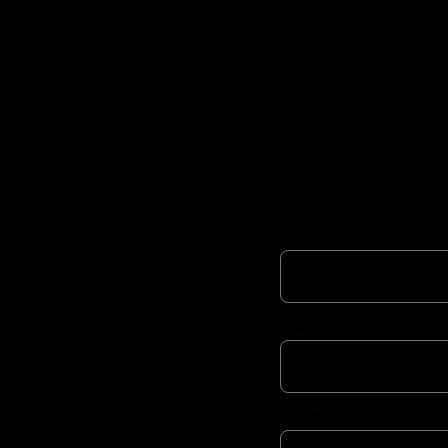
Sprawdź demo
dashboardy.
hboardy kompatybilne z
łny wgląd w sprzedaż,
Email
ania.
Phone
raportów dla firm
y, należności, marże).
Subject