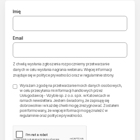
Imię
Email
Z chwilą wysłania zgłoszenia rozpoczniemy przetwarzanie
danych w celu wysłania nagrania webinaru. Więcej informacji
znajduje się w
polityce prywatności
oraz w
regulaminie strony
.
Wyrażam zgodę na przetwarzanie moich danych osobowych,
w celu przesyłania mi informacji handlowych przez
Usługodawcę - Vizyble sp. z o.o. sp.k. w Katowicach w
ramach newslettera. Jestem świadomy, że zapisuję się
dobrowolnie i w każdej chwili mogę zrezygnować. Zostałem
poinformowany, że więcej informacji mogę znaleźć w
regulaminie oraz polityce prywatności.