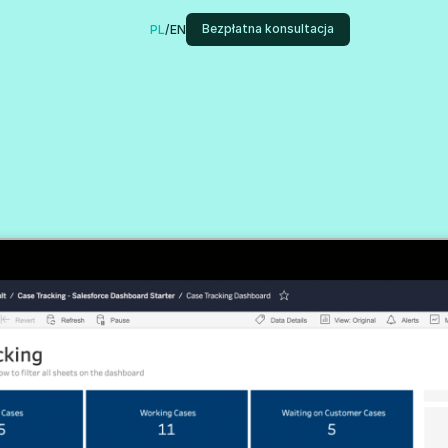
Bezpłatna konsultacja
PL
/
EN