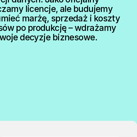
rczamy licencje, ale budujemy
umieć marżę, sprzedaż i koszty
nsów po produkcję – wdrażamy
 Twoje decyzje biznesowe.