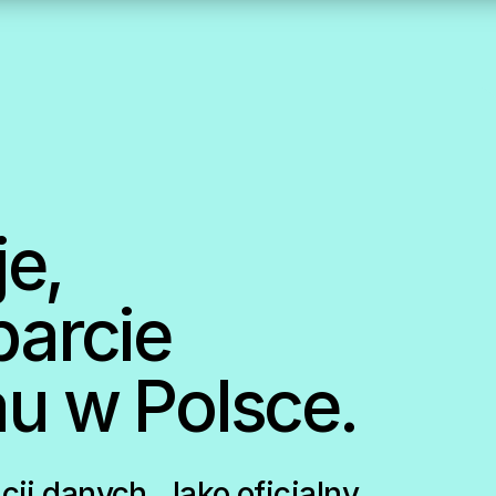
je,
parcie
au w Polsce.
cji danych. Jako oficjalny