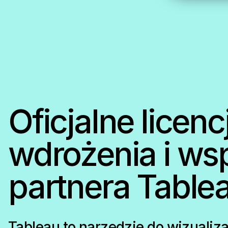
Oficjalne licenc
wdrożenia i ws
partnera Table
Tableau to narzędzie do wizualiza