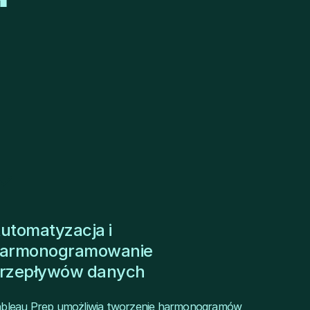
utomatyzacja i
armonogramowanie
rzepływów danych
bleau Prep umożliwia tworzenie harmonogramów