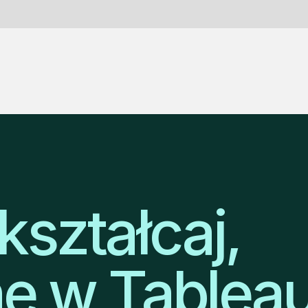
kształcaj,
ne w Tablea