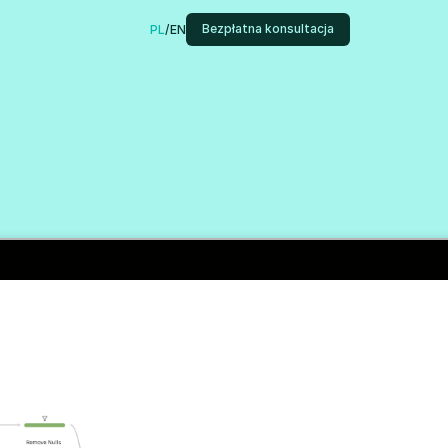
Bezpłatna konsultacja
PL
/
EN