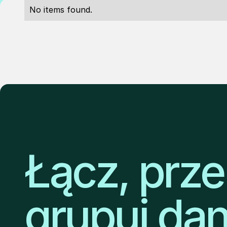
No items found.
Łącz, prze
grupuj da