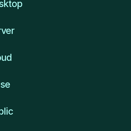
sktop
rver
oud
lse
lic