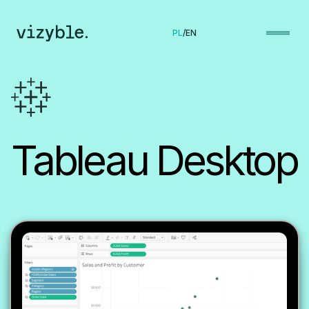
PL
/
EN
Tableau Desktop