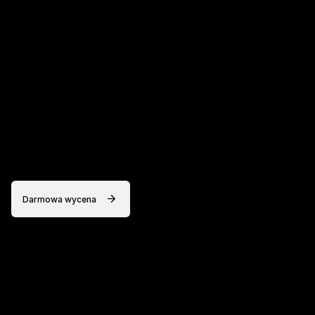
Wyceń swój projekt
z ekspertami od
Business
Intelligence.
Darmowa wycena